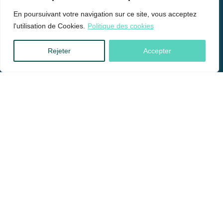
info@soyermamet.be
En poursuivant votre navigation sur ce site, vous acceptez
l'utilisation de Cookies.
Politique des cookies
Rejeter
Accepter
FSMA n° 0402.245.340
Membre de Be Stronger
DDA
AssurMiFID : loi du 04/04/14
BC-FT : Loi du 08/09/17 sur la liste PPE et facteur à risques
Informations relatives à la durabilité (SFDR)
Informations juridiques